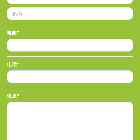
电邮*
电话*
讯息*