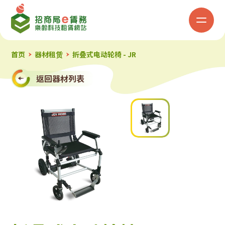
招
商
局
首页
器材租赁
折叠式电动轮椅 - JR
「e
返回器材列表
赁
务」
乐
龄
科