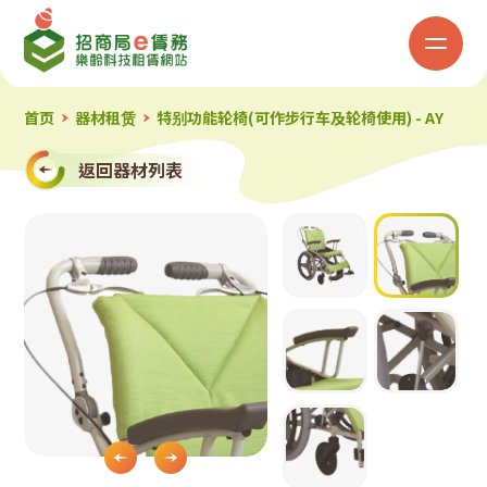
招
商
局
首页
器材租赁
特别功能轮椅(可作步行车及轮椅使用) - AY
「e
返回器材列表
赁
务」
乐
龄
科
Slide 2 of 5.