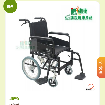
最新
分
享
#轮椅
提供者