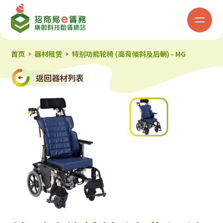
招
商
局
首页
器材租赁
特别功能轮椅 (高背倾斜及后躺) - MG
「e
返回器材列表
赁
务」
乐
龄
科