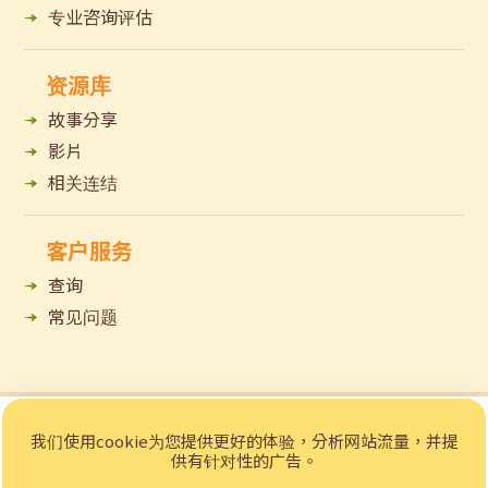
专业咨询评估
资源库
故事分享
影片
相关连结
客户服务
查询
常见问题
© 2023 招商局「e赁务」乐龄科技租赁网站 版权所有
我们使用cookie为您提供更好的体验，分析网站流量，并提
私隐声明
免责声明
供有针对性的广告。