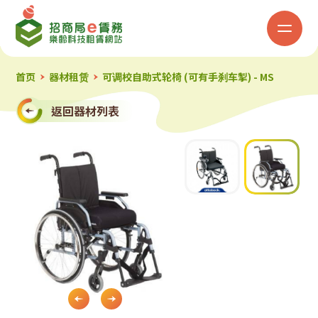
招
商
局
首页
器材租赁
可调校自助式轮椅 (可有手刹车掣) - MS
「e
返回器材列表
赁
务」
乐
龄
科
Slide 2 of 2.