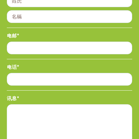
电邮*
电话*
讯息*