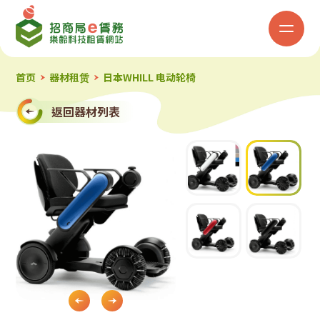
招
商
局
首页
器材租赁
日本WHILL 电动轮椅
「e
返回器材列表
赁
务」
乐
龄
科
Slide 2 of 4.