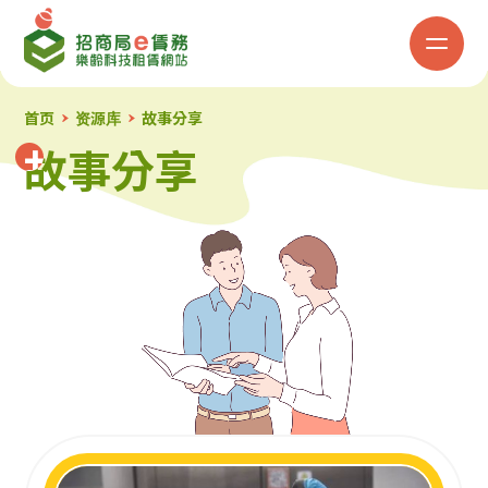
招
商
局
首页
资源库
故事分享
故事分享
故事分享
「e
赁
务」
乐
龄
科