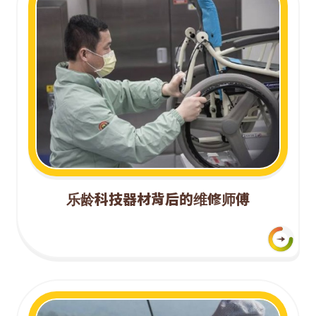
技
租
赁
系
统
乐龄科技器材背后的维修师傅