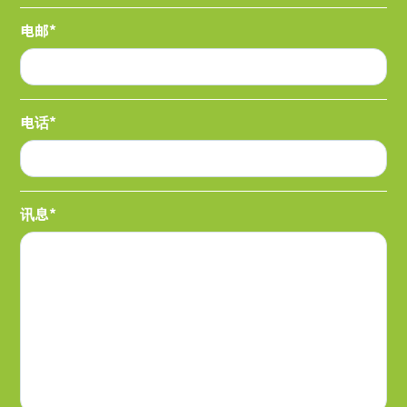
电邮*
电话*
讯息*