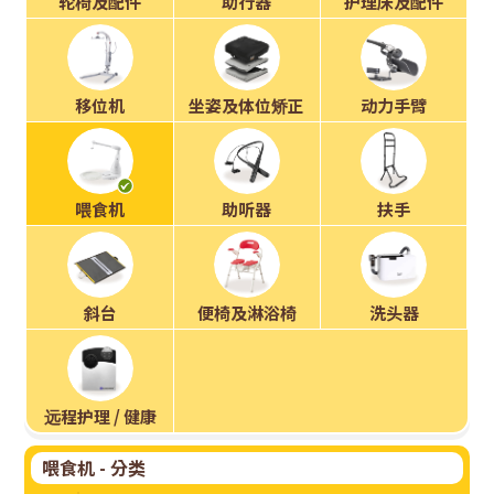
技
轮椅及配件
助行器
护理床及配件
租
赁
移位机
坐姿及体位矫正
动力手臂
系
统
喂食机
助听器
扶手
斜台
便椅及淋浴椅
洗头器
远程护理 / 健康
喂食机 - 分类