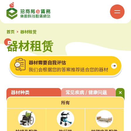
招
商
局
首页
器材租赁
器材租赁
器材租赁
「e
赁
器材需要自我评估
我们会根据您的答案推荐适合您的器材
务」
乐
器材种类
常见疾病 / 健康问题
龄
所有
科