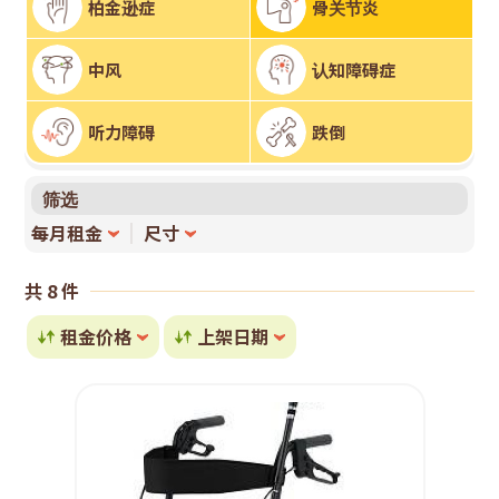
技
柏金逊症
骨关节炎
租
中风
认知障碍症
赁
听力障碍
跌倒
系
筛选
统
每月租金
尺寸
共 8 件
租金价格
上架日期