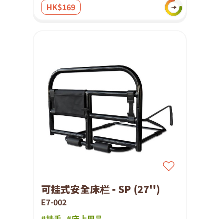
HK$169
可挂式安全床栏 - SP (27'')
E7-002
#扶手
#床上用品