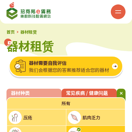
招
商
局
首页
器材租赁
器材租赁
器材租赁
「e
赁
器材需要自我评估
我们会根据您的答案推荐适合您的器材
务」
乐
器材种类
常见疾病 / 健康问题
龄
所有
科
压疮
肌肉乏力