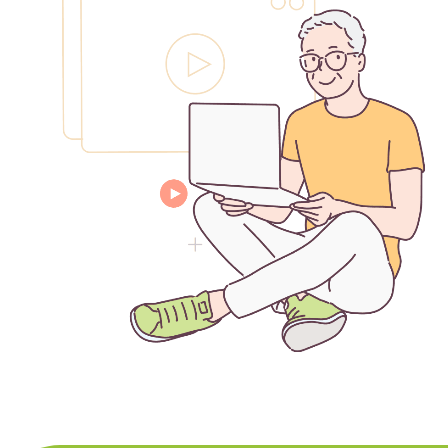
務」
樂
齡
科
技
租