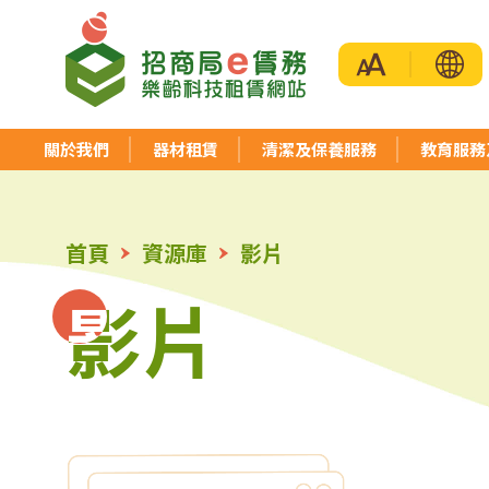
招
商
關於我們
器材租賃
清潔及保養服務
教育服務
局
首頁
資源庫
影片
「e
影片
影片
賃