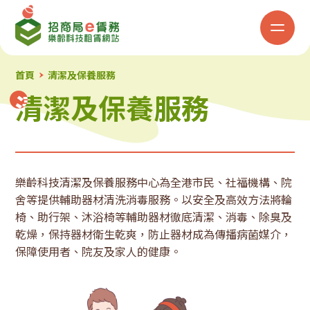
招
商
局
首頁
清潔及保養服務
清潔及保養服務
清潔及保養服務
「e
賃
務」
樂齡科技清潔及保養服務中心為全港市民、社福機構、院
舍等提供輔助器材清洗消毒服務。以安全及高效方法將輪
樂
椅、助行架、沐浴椅等輔助器材徹底清潔、消毒、除臭及
乾燥，保持器材衛生乾爽，防止器材成為傳播病菌媒介，
齡
保障使用者、院友及家人的健康。
科