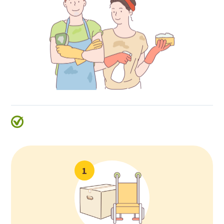
技
租
賃
系
統
1