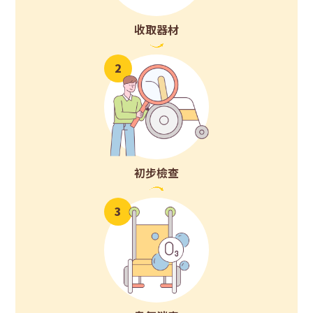
收取器材
2
初步檢查
3