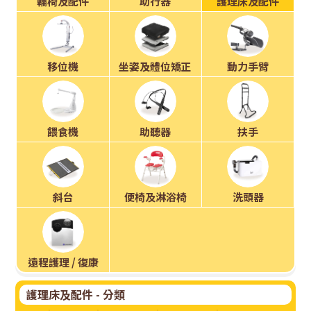
技
輪椅及配件
助行器
護理床及配件
租
賃
移位機
坐姿及體位矯正
動力手臂
系
統
餵食機
助聽器
扶手
斜台
便椅及淋浴椅
洗頭器
遠程護理 / 復康
護理床及配件 - 分類