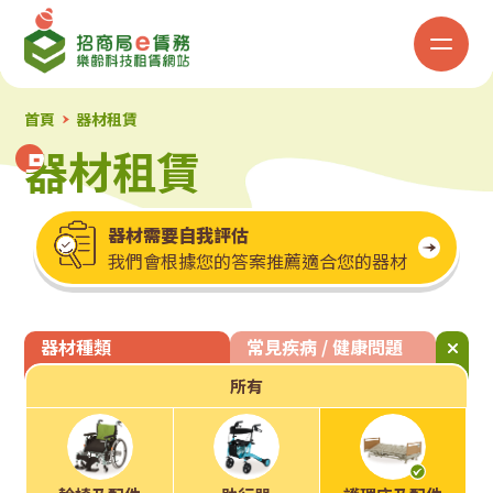
招
商
局
首頁
器材租賃
器材租賃
器材租賃
「e
賃
器材需要自我評估
我們會根據您的答案推薦適合您的器材
務」
樂
器材種類
常見疾病 / 健康問題
齡
所有
科