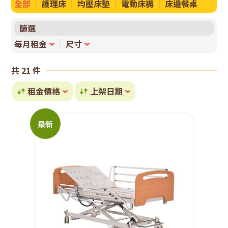
全部
護理床
均壓床墊
電動床褥
床邊餐桌
篩選
每月租金
尺寸
共 21 件
租金價格
上架日期
最新