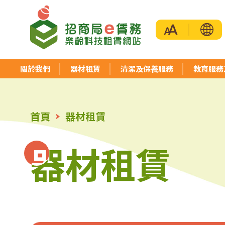
招
商
關於我們
器材租賃
清潔及保養服務
教育服務
局
首頁
器材租賃
「e
器材租賃
器材租賃
賃