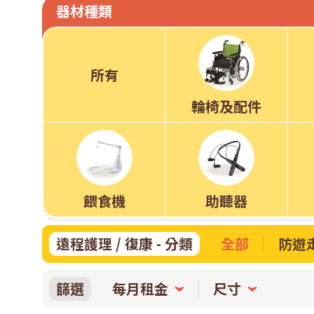
務」
器材種類
樂
所有
齡
輪椅及配件
科
餵食機
助聽器
技
遠程護理 / 復康 - 分類
全部
防遊
租
篩選
每月租金
尺寸