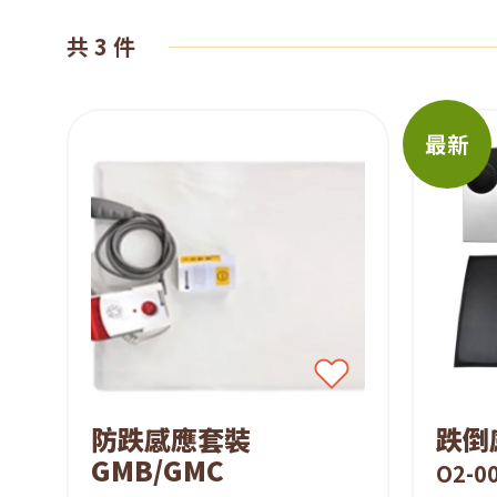
賃
共 3 件
系
最新
統
防跌感應套裝
跌倒
GMB/GMC
O2-00