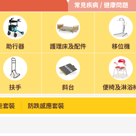
常見疾病 / 健康問題
助行器
護理床及配件
移位機
扶手
斜台
便椅及淋浴
走套裝
防跌感應套裝