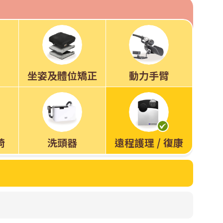
坐姿及體位矯正
動力手臂
椅
洗頭器
遠程護理 / 復康