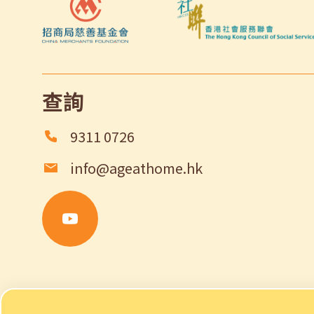
查詢
9311 0726
info@ageathome.hk