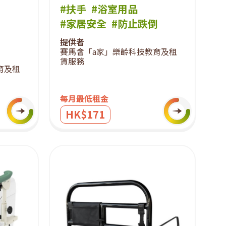
#扶手
#浴室用品
#家居安全
#防止跌倒
提供者
賽馬會「a家」樂齡科技教育及租
賃服務
育及租
每月最低租金
HK$171