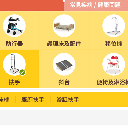
常見疾病 / 健康問題
助行器
護理床及配件
移位機
扶手
斜台
便椅及淋浴
床欄
座廁扶手
浴缸扶手