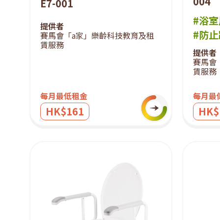
004
E7-001
#浴
提供者
#防
賽馬會「a家」樂齡科技教育及租
賃服務
提供者
賽馬會
賃服務
每月最低租金
每月最
HK$161
HK$