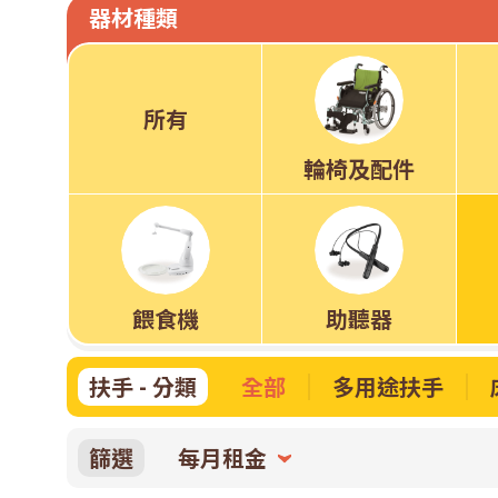
務」
器材種類
樂
所有
齡
輪椅及配件
科
餵食機
助聽器
技
扶手 - 分類
全部
多用途扶手
租
篩選
每月租金