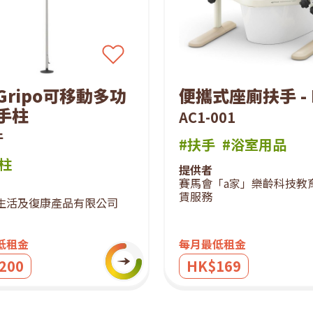
Gripo可移動多功
便攜式座廁扶手 - 
手柱
AC1-001
件
#扶手
#浴室用品
柱
提供者
賽馬會「a家」樂齡科技教
賃服務
生活及復康產品有限公司
低租金
每月最低租金
200
HK$169