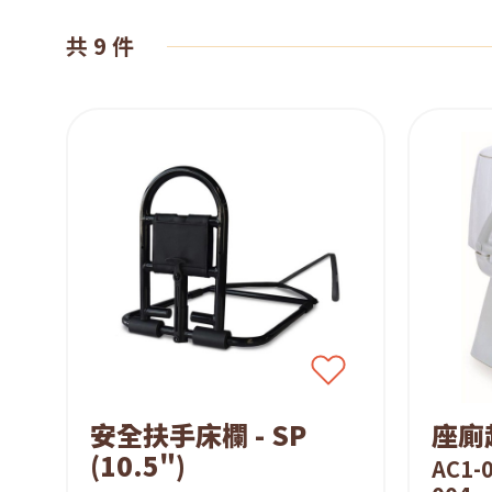
賃
共 9 件
系
統
安全扶手床欄 - SP
座廁起
(10.5")
AC1-0