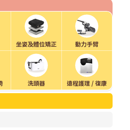
坐姿及體位矯正
動力手臂
椅
洗頭器
遠程護理 / 復康