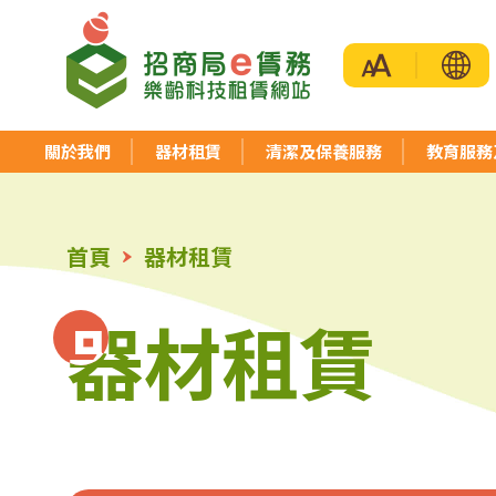
招
商
關於我們
器材租賃
清潔及保養服務
教育服務
局
首頁
器材租賃
「e
器材租賃
器材租賃
賃