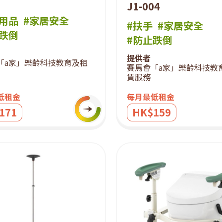
J1-004
室用品
#家居安全
#扶手
#家居安全
止跌倒
#防止跌倒
提供者
「a家」樂齡科技教育及租
賽馬會「a家」樂齡科技教
賃服務
低租金
每月最低租金
171
HK$159