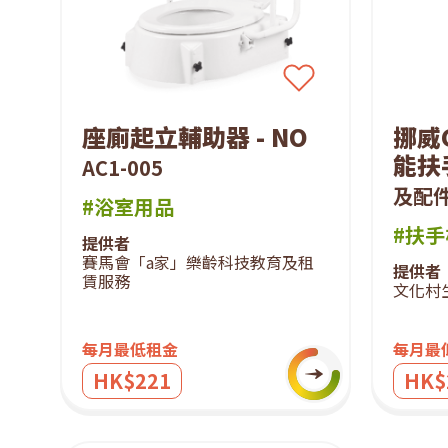
座廁起立輔助器 - NO
挪威
能扶
AC1-005
及配
#浴室用品
#扶手
提供者
賽馬會「a家」樂齡科技教育及租
提供者
賃服務
文化村
每月最低租金
每月最
HK$221
HK$