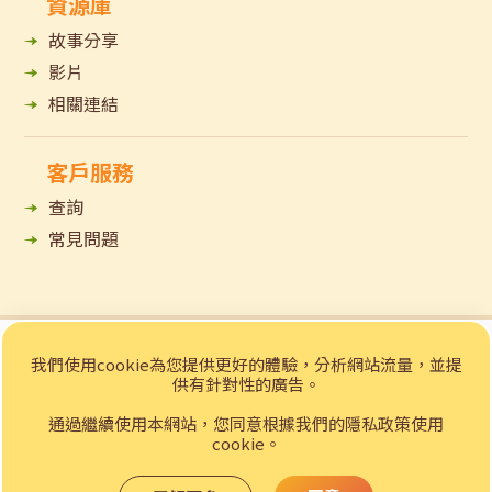
資源庫
故事分享
影片
相關連結
客戶服務
查詢
常見問題
© 2023 招商局「e賃務」樂齡科技租賃網站 版權所有
我們使用cookie為您提供更好的體驗，分析網站流量，並提
私隱聲明
免責聲明
供有針對性的廣告。
Web Design
by YSD
通過繼續使用本網站，您同意根據我們的隱私政策使用
cookie。