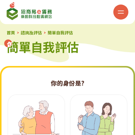
招
商
局
首頁
諮詢及評估
簡單自我評估
簡單自我評估
簡單自我評估
「e
賃
務」
你的身份是?
樂
齡
科