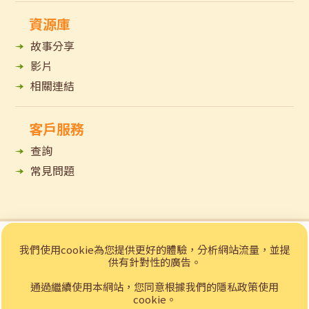
資源庫
故事分享
影片
相關連結
客戶服務
查詢
常見問題
© 2023 招商局「e賃務」樂齡科技租賃網站 版權所有
我們使用cookie為您提供更好的體驗，分析網站流量，並提
私隱聲明
免責聲明
供有針對性的廣告。
Web Design
by YSD
通過繼續使用本網站，您同意根據我們的隱私政策使用
cookie。