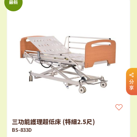
最新
分
享
三功能護理超低床 (特細2.5尺)
BS-833D