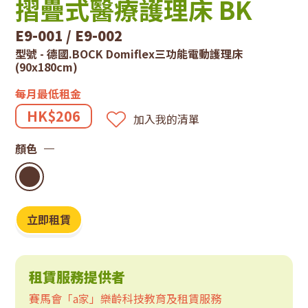
技
摺疊式醫療護理床 BK
租
E9-001 / E9-002
型號 - 德國.BOCK Domiflex三功能電動護理床
賃
(90x180cm)
系
每月最低租金
HK$206
加入我的清單
統
顏色
立即租賃
租賃服務提供者
賽馬會「a家」樂齡科技教育及租賃服務