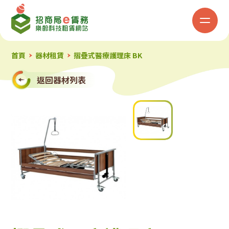
招
商
局
首頁
器材租賃
摺疊式醫療護理床 BK
「e
返回器材列表
賃
務」
樂
齡
科