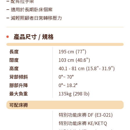
配有拉手架
適用於長期卧床個案
減輕照顧者日常轉移壓力
產品尺寸 / 規格
長度
195 cm (77")
闊度
103 cm (40.6")
高度
40.1 - 81 cm (15.8"- 31.9")
背部傾斜
0°~ 70°
腳部升降
0°~ 18.2°
最大負重
135kg (298 lb)
可配床褥
特別功能床褥 DF (E3-021)
特別功能床褥 KE/KETQ