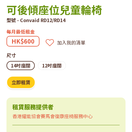
技
可後傾座位兒童輪椅
租
型號 - Convaid RD12/RD14
賃
每月最低租金
系
HK$600
加入我的清單
統
尺寸
14吋座闊
12吋座闊
立即租賃
租賃服務提供者
香港耀能協會賽馬會復康座椅服務中心