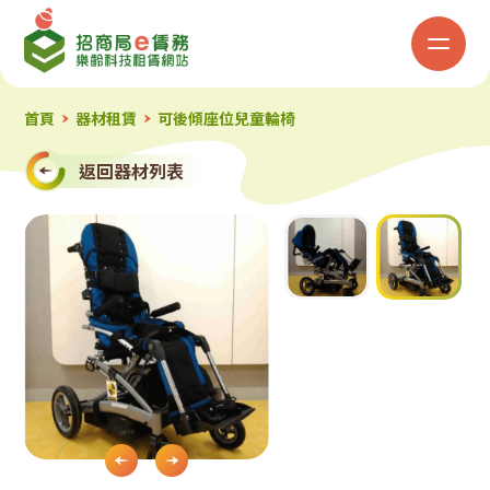
招
商
局
首頁
器材租賃
可後傾座位兒童輪椅
「e
返回器材列表
賃
務」
樂
齡
科
Slide 2 of 2.