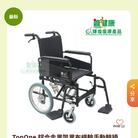
最新
分
享
TopOne 鋁合金黑架黑布細輪手動輪椅