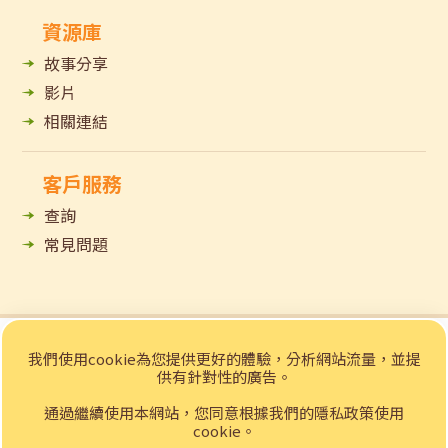
資源庫
故事分享
影片
相關連結
客戶服務
查詢
常見問題
© 2023 招商局「e賃務」樂齡科技租賃網站 版權所有
我們使用cookie為您提供更好的體驗，分析網站流量，並提
私隱聲明
免責聲明
供有針對性的廣告。
Web Design
by YSD
通過繼續使用本網站，您同意根據我們的隱私政策使用
cookie。