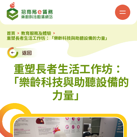
招
商
局
首頁
教育服務及體驗
重塑長者生活工作坊：「樂齡科技與助聽設備的力量」
「e
返回
賃
重塑長者生活工作坊：
務」
「樂齡科技與助聽設備的
樂
力量」
齡
科