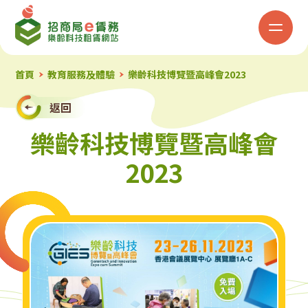
招
商
局
首頁
教育服務及體驗
樂齡科技博覽暨高峰會2023
「e
返回
樂齡科技博覽暨高峰會
賃
2023
務」
樂
齡
科