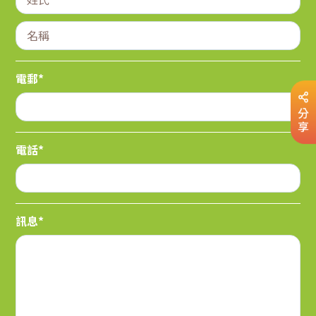
電郵*
分
享
電話*
訊息*